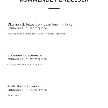
Økumenisk felles Bønnesamling - Frikirken
LØRDAG
8 AUGUST 2026| 10:00
Felles økumenisk bønn for kirkene i Arendal, i Frikirken.
Sommergudstjeneste
SØNDAG
9 AUGUST 2026| 11:00
Opplegg ved Alexander LaPierre
Kveldsbønn i Foajeen
SØNDAG
9 AUGUST 2026| 20:00
Fellesbønn