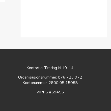
Sommergudstjeneste
Søndag 9. august, 2026 11:00
Opplegg ved Alexander LaPierre
Kontortid: Tirsdag kl 10-14
Organisasjonsnummer: 876 723 972
Kontonummer: 2800 05 15088
VIPPS #59455