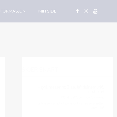
NFORMASJON
MIN SIDE
SKJER SNART
Økumenisk felles Bønnesamling -
Frikirken
Lørdag 8. august, 2026 10:00
Felles økumenisk bønn for kirkene i Arendal, i
Frikirken.